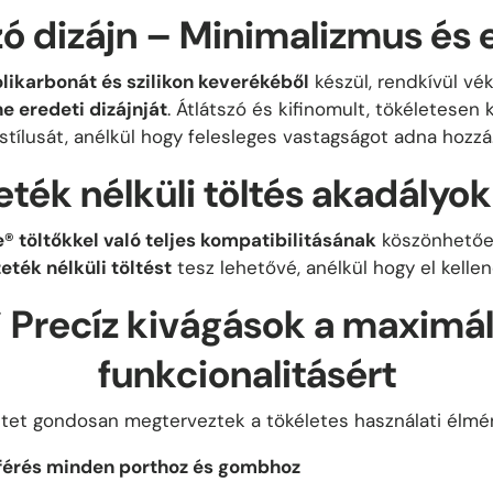
zó dizájn – Minimalizmus és 
ikarbonát és szilikon keverékéből
készül, rendkívül vé
e eredeti dizájnját
. Átlátszó és kifinomult, tökéletesen 
stílusát, anélkül hogy felesleges vastagságot adna hozzá
ték nélküli töltés akadályok
® töltőkkel való teljes kompatibilitásának
köszönhetőe
ték nélküli töltést
tesz lehetővé, anélkül hogy el kellen
✔
Precíz kivágások a maximál
funkcionalitásért
tet gondosan megterveztek a tökéletes használati élm
férés minden porthoz és gombhoz