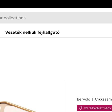
Vezeték nélküli fejhallgató
Bervolo
|
Cikkszám
32 % kedvezmény