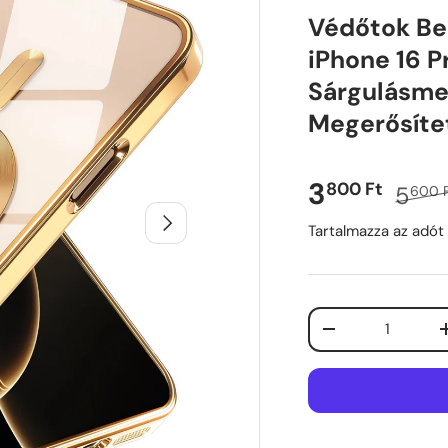
Védőtok Be
iPhone 16 P
Sárgulásmen
Megerősítet
Norm
Eladási ár
3
800 Ft
5
600 
Következő
Tartalmazza az adót
Menny
Mennyiség csök