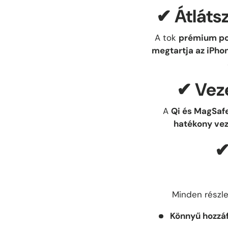
✔
Átláts
A tok
prémium pol
megtartja az iPhon
✔
Veze
A
Qi és MagSafe
hatékony veze
Minden részle
Könnyű hozzá