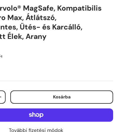
rvolo® MagSafe, Kompatibilis
ro Max, Átlátszó,
tes, Ütés- és Karcálló,
t Élek, Arany
ál ár
Ft
Kosárba
kentése
Mennyiség növelése
További fizetési módok