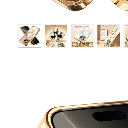
A(z) 1 kép betöltése galéria nézetben
A(z) 2 kép betöltése galéria né
A(z) 3 kép betöltés
A(z) 4 k