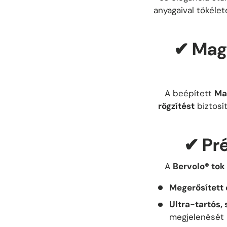
anyagaival tökéle
✔
MagS
A beépített
Ma
rögzítést
biztosí
✔
Pr
A
Bervolo® tok
Megerősített 
Ultra-tartós,
megjelenését