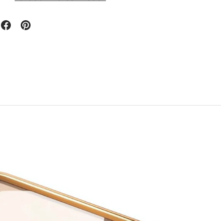
nézetben
se galéria nézetben
kép betöltése galéria nézetben
A(z) 10 kép betöltése galéria nézetben
A(z) 11 kép betöltése galéria nézetben