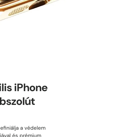
lis iPhone
Abszolút
efiniálja a védelem
njával és prémium