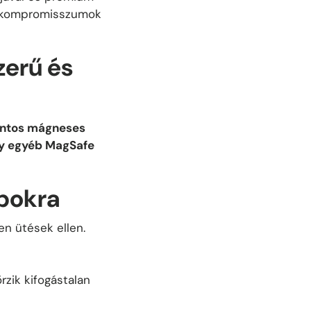
t, kompromisszumok
zerű és
pontos mágneses
agy egyéb MagSafe
pokra
en ütések ellen.
rzik kifogástalan