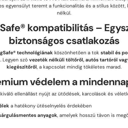
tes egyensúlyt teremt a funkcionalitás és a stílus közöt
nélkül.
afe® kompatibilitás – Egys
biztonságos csatlakozás
gSafe® technológiának
köszönhetően a tok
stabil és 
t. Legyen szó
vezeték nélküli töltőről, autós tartóról v
kiegészítőről
, a kapcsolat mindig tökéletes marad.
émium védelem a mindenna
kiváló ellenállást nyújt az ütődések, karcolások és véletl
élek
a hatékony ütéselnyelés érdekében
 sárgulásmentes anyagok
, amelyek hosszú távon is megő