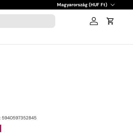
Ország/régió
Magyarország (HUF Ft)
Belépés
Kosár
:
5940597352845