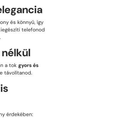
elegancia
kony és könnyű, így
kiegészíti telefonod
.
 nélkül
n a tok
gyors és
e távolítanod.
is
ény érdekében: