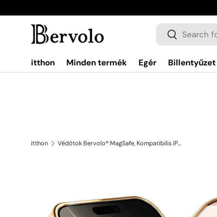
Ugrás a tartalomra
Keresés
Keresés
itthon
Minden termék
Egér
Billentyűzet
itthon
Védőtok Bervolo® MagSafe, Kompatibilis iPhone 16 Pro Max, Átlátszó, Sárgulásmentes, Ütés- és Karcálló, Megerősített Élek, Arany
Ugrás a termékinformációkhoz