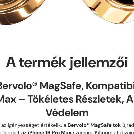
A termék jellemzői
ervolo® MagSafe, Kompatibi
Max – Tökéletes Részletek, 
Védelem
 az igényességet értékelik, a
Bervolo® MagSafe tok
újrad
ndardjait az
iPhone 16 Pro Max
számára. Kifinomult dizáj